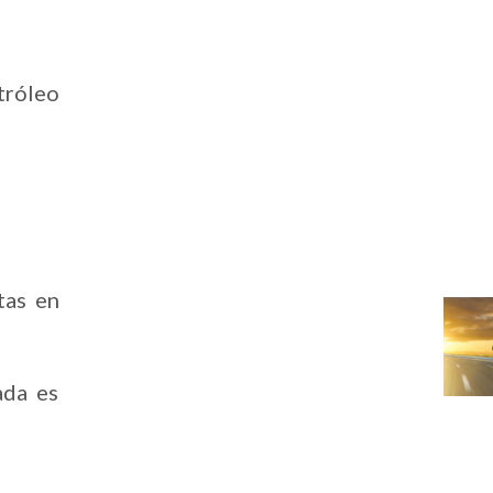
tróleo
tas en
ada es