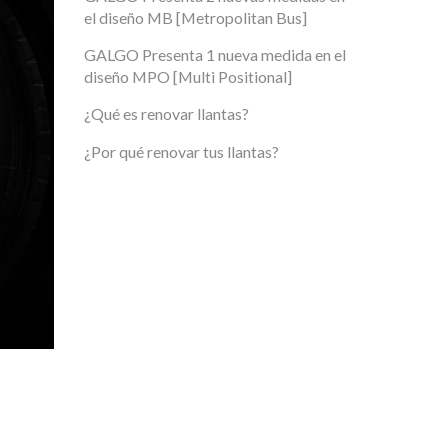
el diseño MB [Metropolitan Bus]
GALGO Presenta 1 nueva medida en el
diseño MPO [Multi Positional]
¿Qué es renovar llantas?
¿Por qué renovar tus llantas?