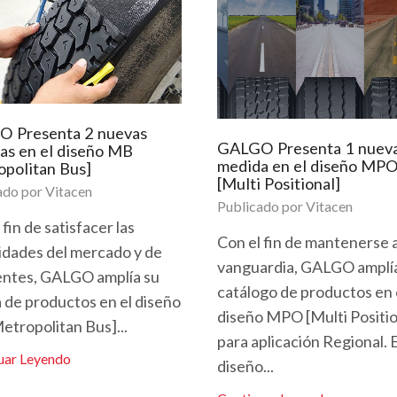
 Presenta 2 nuevas
GALGO Presenta 1 nuev
as en el diseño MB
medida en el diseño MP
opolitan Bus]
[Multi Positional]
ado por
Vitacen
Publicado por
Vitacen
 fin de satisfacer las
Con el fin de mantenerse a
idades del mercado y de
vanguardia, GALGO amplí
ientes, GALGO amplía su
catálogo de productos en 
a de productos en el diseño
diseño MPO [Multi Positio
tropolitan Bus]...
para aplicación Regional. 
uar Leyendo
diseño...