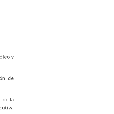
róleo y
ión de
enó la
cutiva