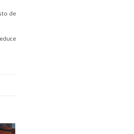
sto de
 reduce